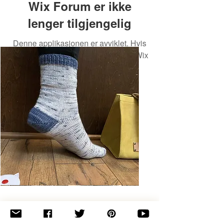
Wix Forum er ikke
lenger tilgjengelig
Denne applikasjonen er avviklet. Hvis
du trenger en fellesskapsapp, bruk Wix
Groups.
Basic
Toe-
Up
Adult
Socks