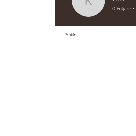
Kim
0
Följare
Test Knitter!
Profile