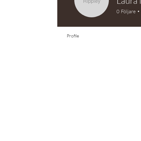
Laura
0
Följare
Profile