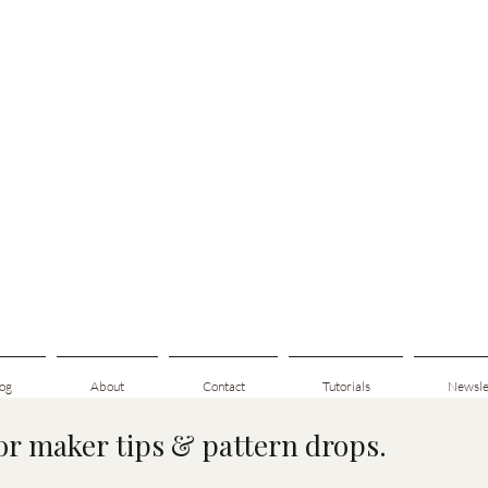
og
About
Contact
Tutorials
Newsle
for maker tips & pattern drops.