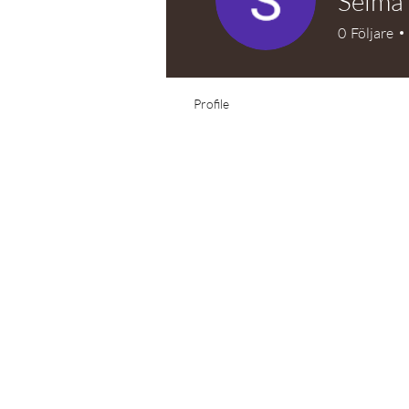
Selma
0
Följare
Profile