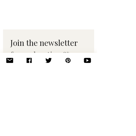
Join the newsletter 
for maker tips & 
pattern drops.
Email
*
Subscribe
I want to subscribe to your 
mailing list.
© 2010–2025 Yumi Yarns. All rights reserved.