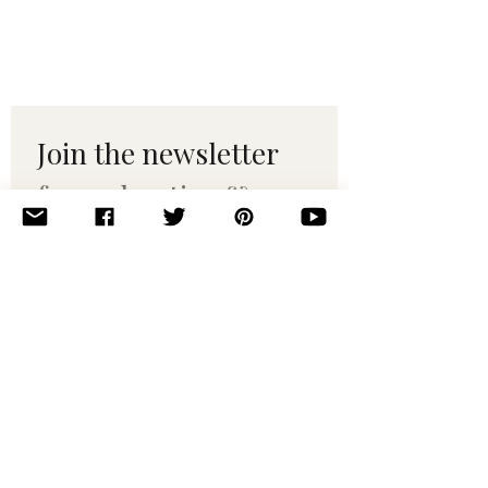
Join the newsletter 
for maker tips & 
pattern drops.
Email
*
Subscribe
I want to subscribe to your 
mailing list.
© 2010–2025 Yumi Yarns. All rights reserved.