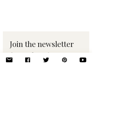
Join the newsletter 
for maker tips & 
pattern drops.
Email
*
Subscribe
I want to subscribe to your 
mailing list.
© 2010–2025 Yumi Yarns. All rights reserved.