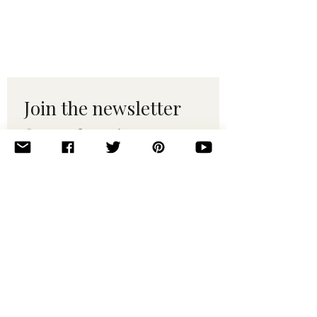
Join the newsletter 
for maker tips & 
pattern drops.
Email
*
Subscribe
I want to subscribe to your 
mailing list.
© 2010–2025 Yumi Yarns. All rights reserved.