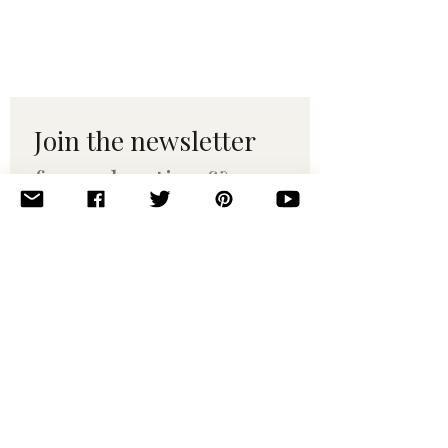
Join the newsletter 
for maker tips & 
pattern drops.
Email
*
Subscribe
I want to subscribe to your 
mailing list.
© 2010–2025 Yumi Yarns. All rights reserved.