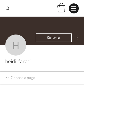
ขั้นตอนดำเนินการอื่นๆ
ติดตาม
heidi_fareri
heidi_fareri