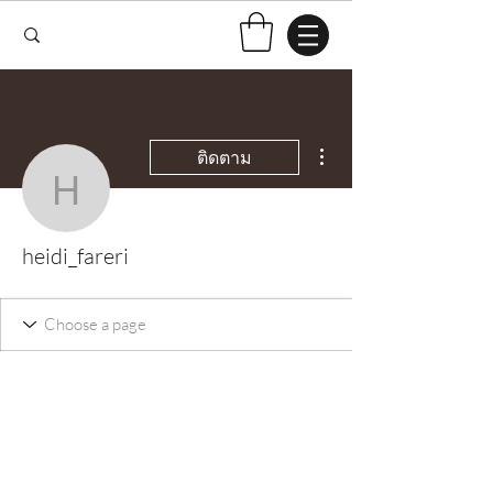
ขั้นตอนดำเนินการอื่นๆ
ติดตาม
heidi_fareri
heidi_fareri