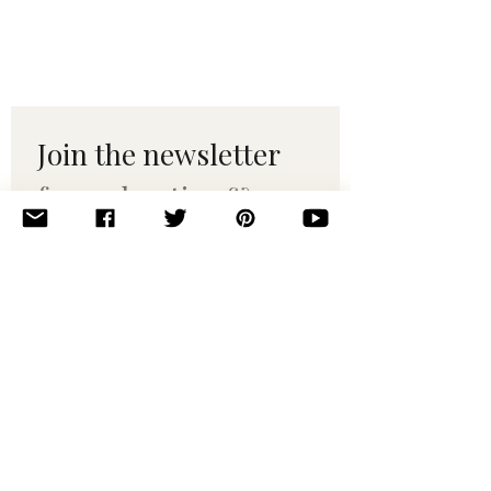
Join the newsletter 
for maker tips & 
pattern drops.
Email
*
Subscribe
I want to subscribe to your 
mailing list.
© 2010–2025 Yumi Yarns. All rights reserved.