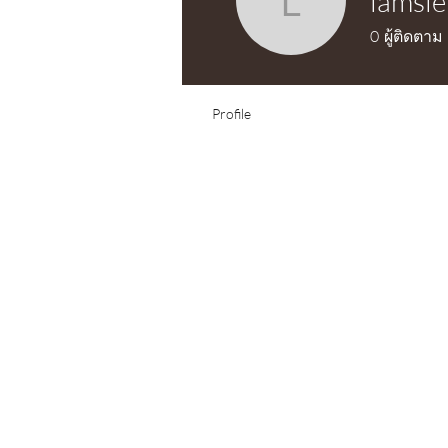
lamsie
lamsie
0
ผู้ติดตาม
Profile