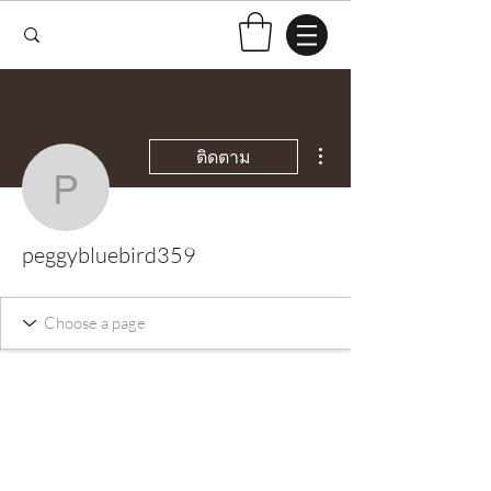
ขั้นตอนดำเนินการอื่นๆ
ติดตาม
peggybluebird359
peggybluebird359