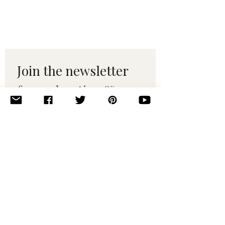
Join the newsletter 
for maker tips & 
pattern drops.
Email
*
Subscribe
I want to subscribe to your 
mailing list.
© 2010–2025 Yumi Yarns. All rights reserved.