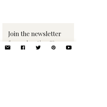
Join the newsletter 
for maker tips & 
pattern drops.
Email
*
Subscribe
I want to subscribe to your 
mailing list.
© 2010–2025 Yumi Yarns. All rights reserved.