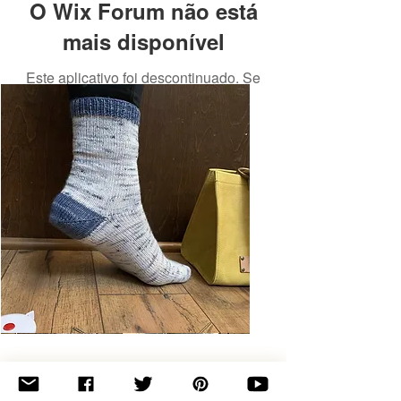
O Wix Forum não está
mais disponível
Este aplicativo foi descontinuado. Se
você precisa de um app de
comunidade, use o Wix Groups.
Basic
Toe-
Up
Adult
Socks