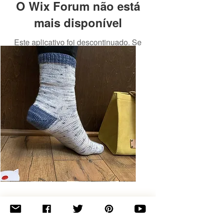
O Wix Forum não está
mais disponível
Este aplicativo foi descontinuado. Se
você precisa de um app de
comunidade, use o Wix Groups.
Basic
Toe-
Up
Adult
Socks