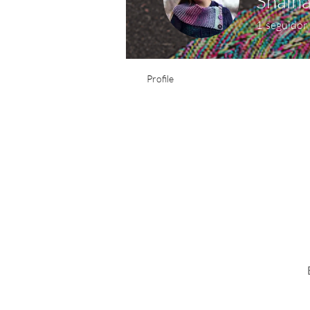
Shaina
1
seguidor
Profile