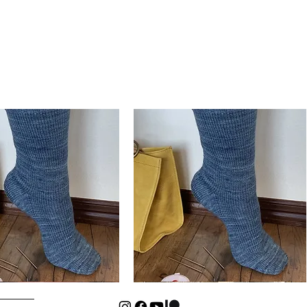
Basic
Cuff-
isualização rápida
Visualização rápida
Down