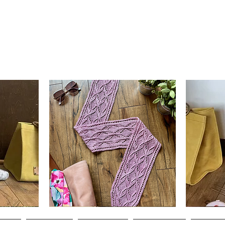
Clematis
Basic
Scarf
Cuff-
da
Visualização rápida
V
Down