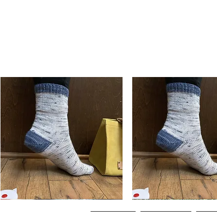
Basic
Basic
Toe-
Toe-
Visualização rápida
Visualização rápi
Up
Up