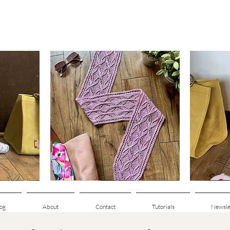
Clematis
Basic
Scarf
Cuff-
ดูข้อมูลด่วน
Down
Adult
Socks
og
About
Contact
Tutorials
Newsle