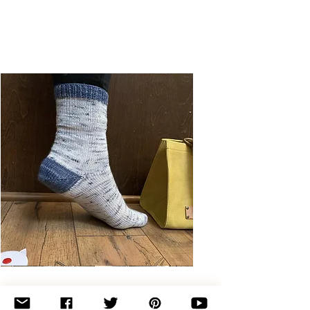
Basic
Toe-
Up
Adult
Socks