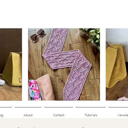
Clematis
Basic
Scarf
Cuff-
ดูข้อมูลด่วน
Down
Adult
Socks
og
About
Contact
Tutorials
Newsle