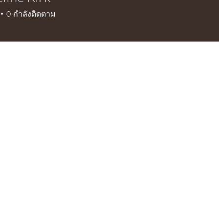
e Kirk
0
กำลังติดตาม
+
4