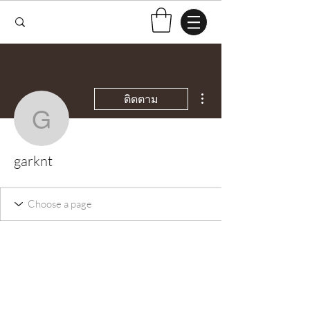
ขั้นตอนดำเนินการอื่นๆ
ติดตาม
garknt
garknt