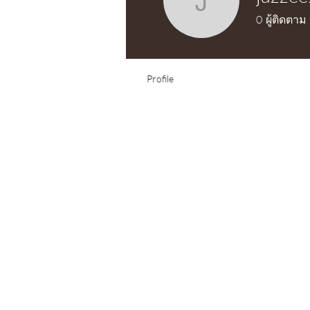
jazzee2.b
0
ผู้ติดตาม
Test Knitter!
Profile