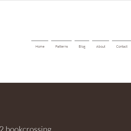
Home
Patterns
Blog
About
Contact
2.bookcrossing