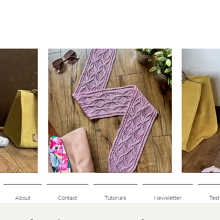
Clematis
Basic
Scarf
Cuff-
ดูข้อมูลด่วน
Down
Adult
Socks
About
Contact
Tutorials
Newsletter
Test