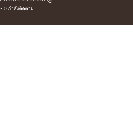
ookcrossing
0
กำลังติดตาม
+
4