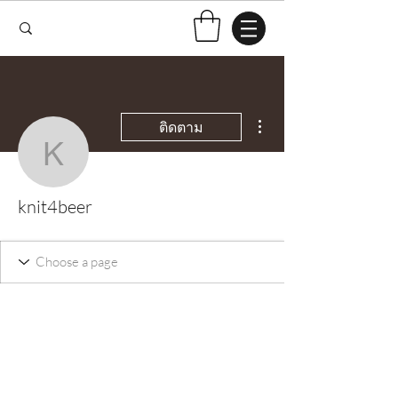
ขั้นตอนดำเนินการอื่นๆ
ติดตาม
knit4beer
knit4beer