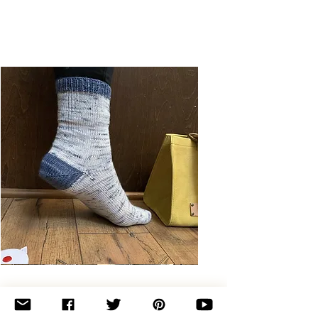
Basic
Toe-
Up
Adult
Socks