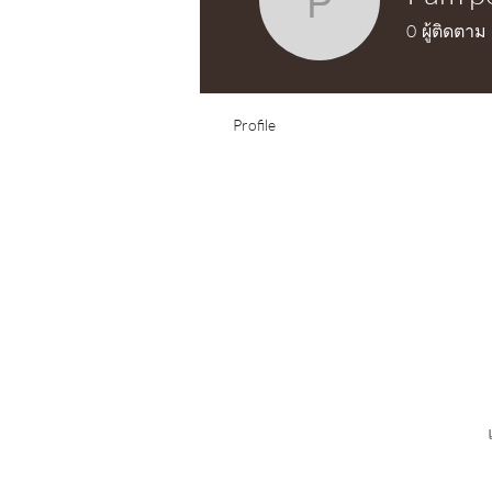
Pam pepp
0
ผู้ติดตาม
Test Knitter!
Profile