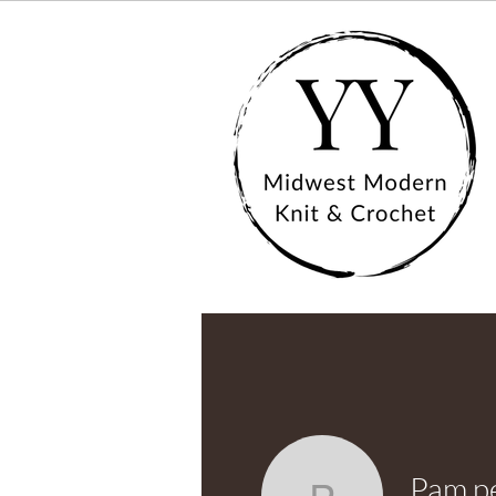
Pam p