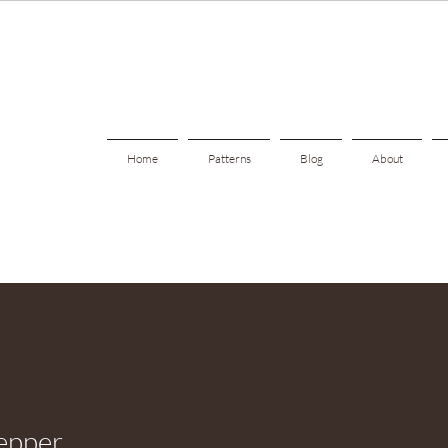
Home
Patterns
Blog
About
epper