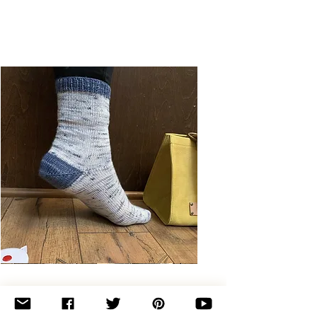
Basic
Toe-
Up
Adult
Socks