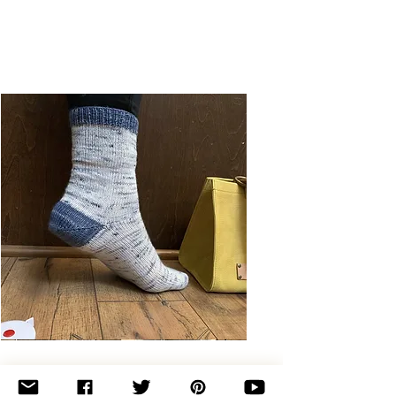
Basic
Toe-
Up
Adult
Socks