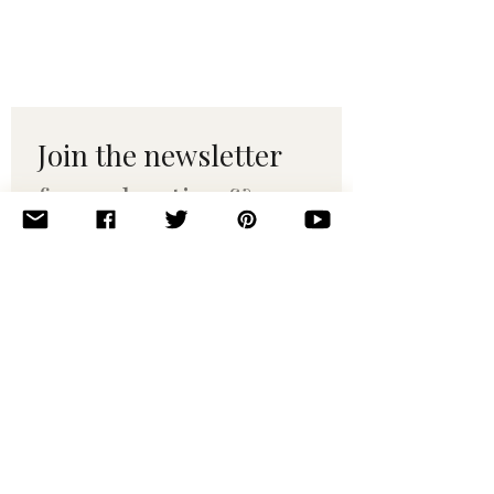
Join the newsletter 
for maker tips & 
pattern drops.
Email
*
Subscribe
I want to subscribe to your 
mailing list.
© 2010–2025 Yumi Yarns. All rights reserved.