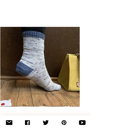
Basic
Toe-
Up
Adult
Socks