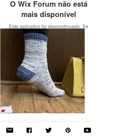
O Wix Forum não está
mais disponível
Este aplicativo foi descontinuado. Se
você precisa de um app de
comunidade, use o Wix Groups.
Basic
Toe-
Up
Adult
Socks