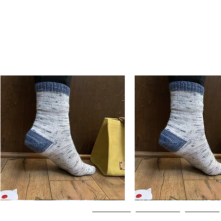
Basic
Basic
Toe-
Toe-
Visualização rápida
Visualização rápi
Up
Up
Adult
Kids