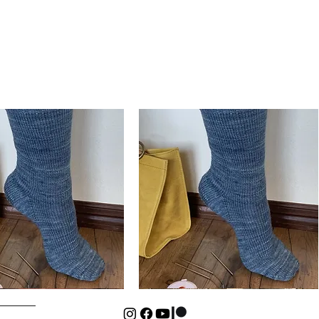
Basic
Cuff-
isualização rápida
Visualização rápida
Down
Kids