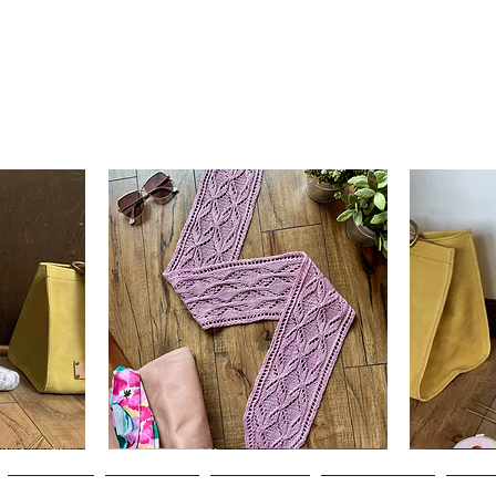
Clematis
Basic
Scarf
Cuff-
da
Visualização rápida
V
Down
Adult