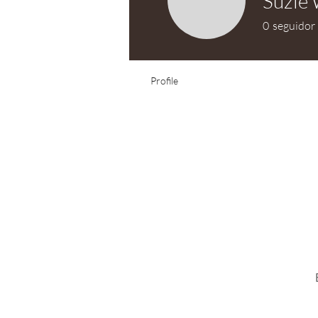
Suzie 
0
seguidor
Profile