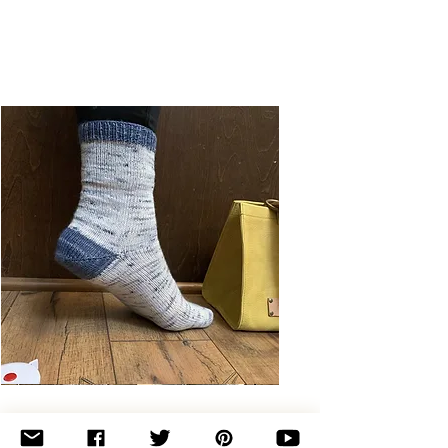
Basic
Toe-
Up
Adult
Socks