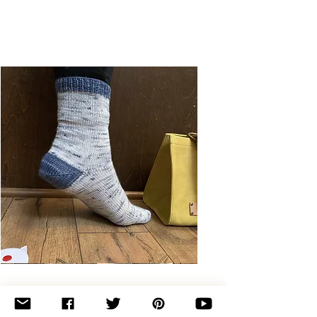
Basic
Toe-
Up
Adult
Socks