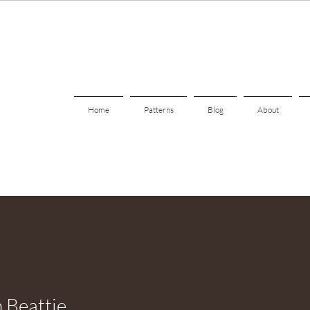
Home
Patterns
Blog
About
 Beattie