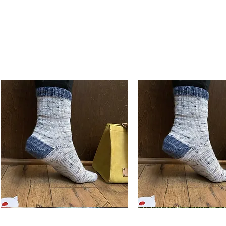
Basic
Basic
Toe-
Toe-
Visualização rápida
Visualização rápi
Up
Up