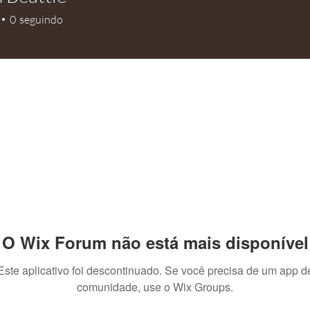
attie
0
seguindo
+
4
O Wix Forum não está mais disponível
Este aplicativo foi descontinuado. Se você precisa de um app d
comunidade, use o Wix Groups.