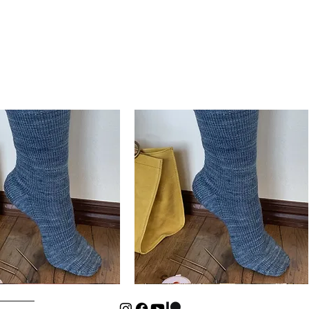
Basic
Cuff-
isualização rápida
Visualização rápida
Down