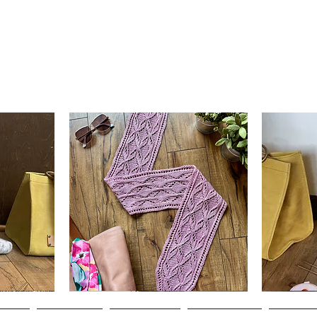
Clematis
Basic
Scarf
Cuff-
da
Visualização rápida
V
Down