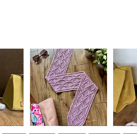
Clematis
Basic
Scarf
Cuff-
da
Visualização rápida
V
Down