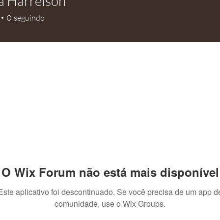
a Harrelson
arrelson
0
seguindo
O Wix Forum não está mais disponível
Este aplicativo foi descontinuado. Se você precisa de um app d
comunidade, use o Wix Groups.