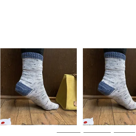
Basic
Basic
Toe-
Toe-
Visualização rápida
Visualização rápi
Up
Up