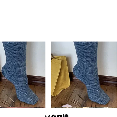
Basic
Cuff-
isualização rápida
Visualização rápida
Down