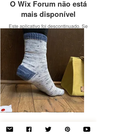
O Wix Forum não está
mais disponível
Este aplicativo foi descontinuado. Se
você precisa de um app de
comunidade, use o Wix Groups.
Basic
Toe-
Up
Adult
Socks