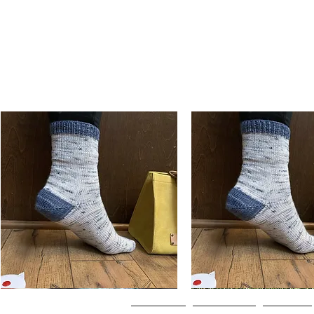
Basic
Basic
Toe-
Toe-
Visualização rápida
Visualização rápi
Up
Up