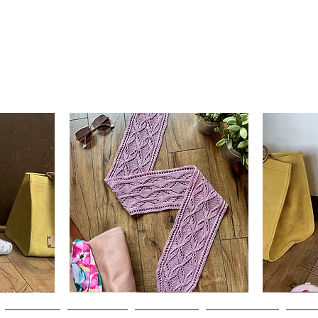
Clematis
Basic
Scarf
Cuff-
da
Visualização rápida
V
Down