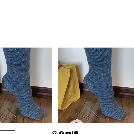
Basic
Cuff-
isualização rápida
Visualização rápida
Down