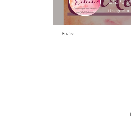
Liz Co
0
seguidor
Profile