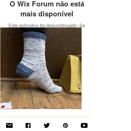
O Wix Forum não está
mais disponível
Este aplicativo foi descontinuado. Se
você precisa de um app de
comunidade, use o Wix Groups.
Basic
Toe-
Up
Adult
Socks