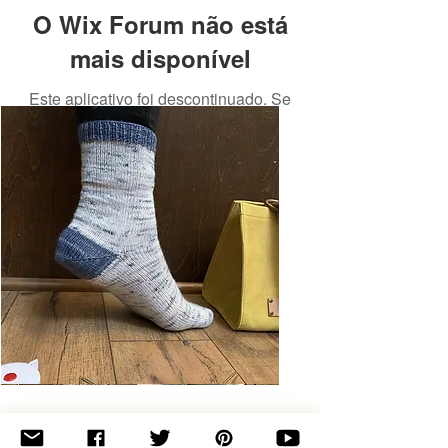
O Wix Forum não está
mais disponível
Este aplicativo foi descontinuado. Se
você precisa de um app de
comunidade, use o Wix Groups.
Basic
Toe-
Up
Adult
Socks