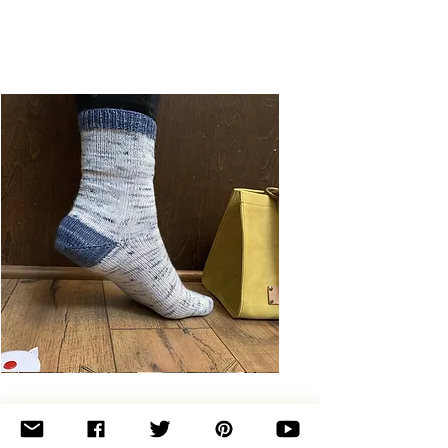
Basic
Toe-
Up
Adult
Socks