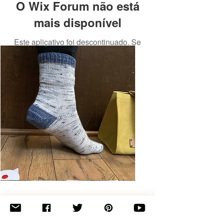
O Wix Forum não está
mais disponível
Este aplicativo foi descontinuado. Se
você precisa de um app de
comunidade, use o Wix Groups.
Basic
Toe-
Up
Adult
Socks