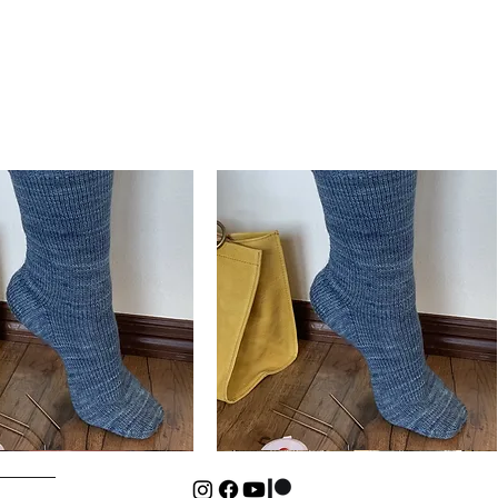
Basic
Cuff-
isualização rápida
Visualização rápida
Down
Kids