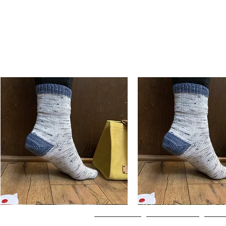
Basic
Basic
Toe-
Toe-
Visualização rápida
Visualização rápi
Up
Up
Adult
Kids