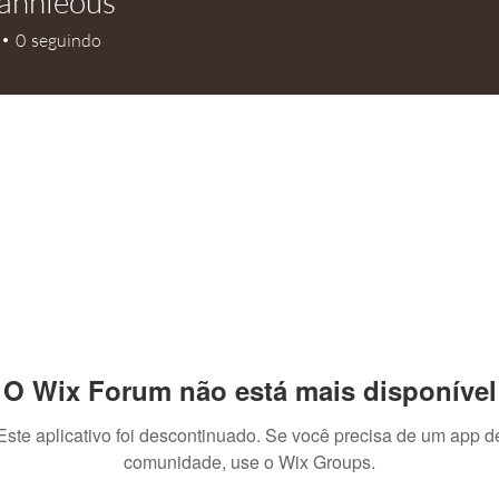
annieous
nieous
0
seguindo
O Wix Forum não está mais disponível
Este aplicativo foi descontinuado. Se você precisa de um app d
comunidade, use o Wix Groups.