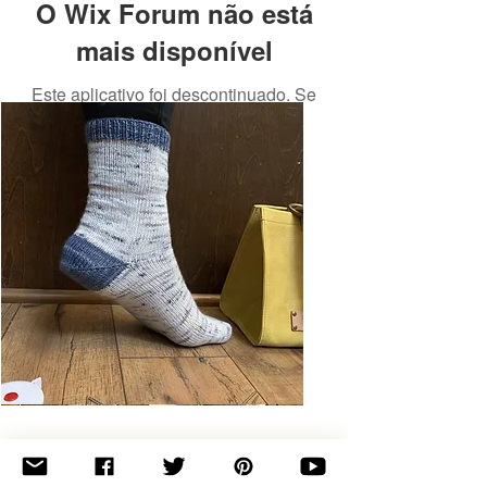
O Wix Forum não está
mais disponível
Este aplicativo foi descontinuado. Se
você precisa de um app de
comunidade, use o Wix Groups.
Basic
Toe-
Up
Adult
Socks