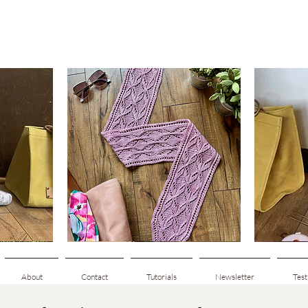
Clematis
Basic
Scarf
Cuff-
ดูข้อมูลด่วน
Down
Adult
Socks
About
Contact
Tutorials
Newsletter
Test