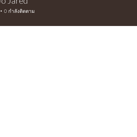
o Jared
ared
0
กำลังติดตาม