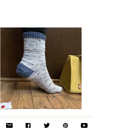
Basic
Toe-
Up
Adult
Socks