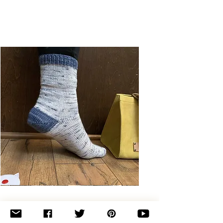
Basic
Toe-
Up
Adult
Socks