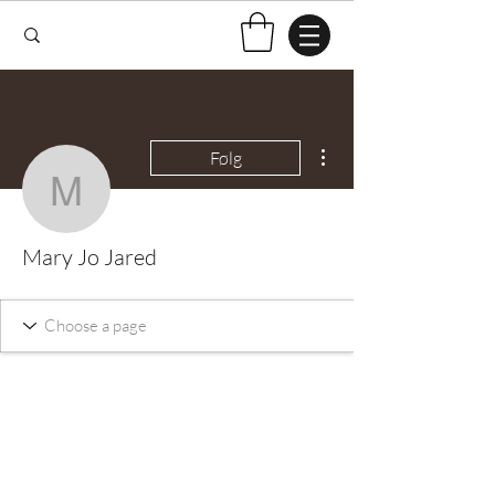
Flere handlinger
Følg
Mary Jo Jared
Mary Jo Jared