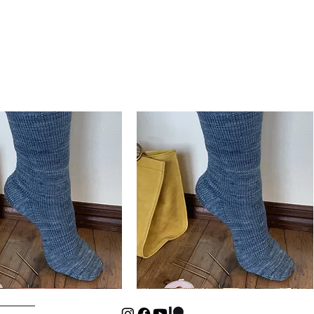
Basic
Cuff-
Hurtigvisning
Hurtigvisning
Down