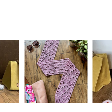
Clematis
Basic
Scarf
Cuff-
Hurtigvisning
Down