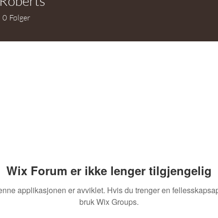
 Roberts
berts
0
Følger
Wix Forum er ikke lenger tilgjengelig
nne applikasjonen er avviklet. Hvis du trenger en fellesskapsa
bruk Wix Groups.