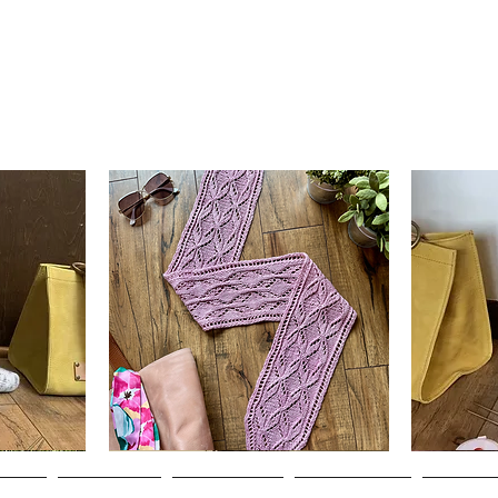
Clematis
Basic
Scarf
Cuff-
Hurtigvisning
Down
Adult