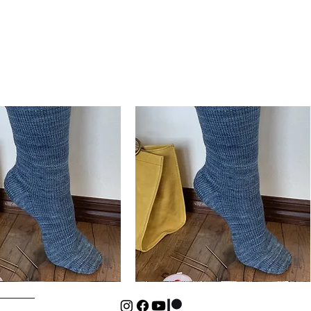
Basic
Cuff-
Hurtigvisning
Hurtigvisning
Down
Kids