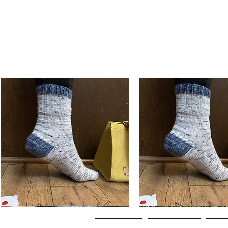
Basic
Basic
Toe-
Toe-
Hurtigvisning
Hurtigvisning
Up
Up
Adult
Kids