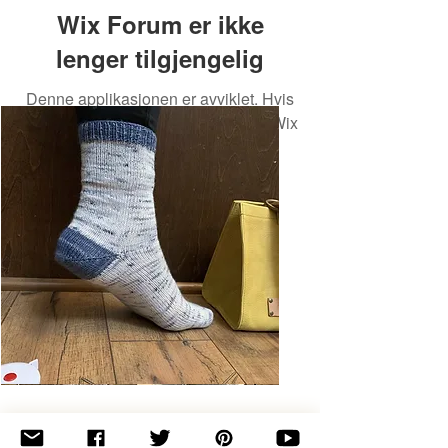
Wix Forum er ikke
lenger tilgjengelig
Denne applikasjonen er avviklet. Hvis
du trenger en fellesskapsapp, bruk Wix
Groups.
Basic
Toe-
Up
Adult
Socks