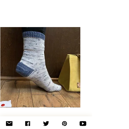
Basic
Toe-
Up
Adult
Socks